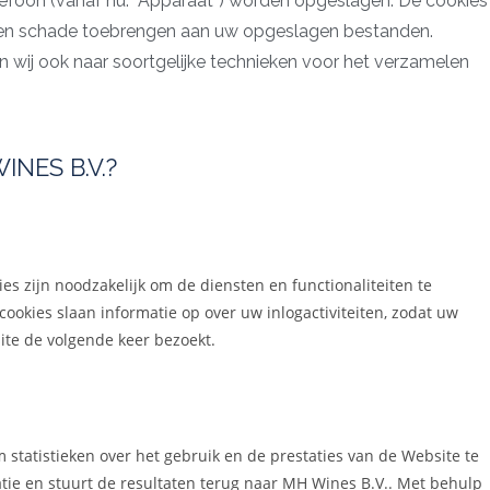
efoon (vanaf nu: “Apparaat”) worden opgeslagen. De cookies
een schade toebrengen aan uw opgeslagen bestanden.
n wij ook naar soortgelijke technieken voor het verzamelen
NES B.V.?
es zijn noodzakelijk om de diensten en functionaliteiten te
ookies slaan informatie op over uw inlogactiviteiten, zodat uw
te de volgende keer bezoekt.
statistieken over het gebruik en de prestaties van de Website te
tie en stuurt de resultaten terug naar
MH Wines B.V..
Met behulp