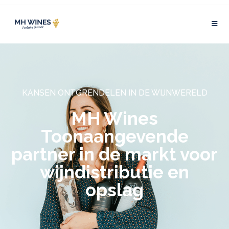
KANSEN ONTGRENDELEN IN DE WIJNWERELD
MH Wines
Toonaangevende
partner in de markt voor
wijndistributie en
opslag